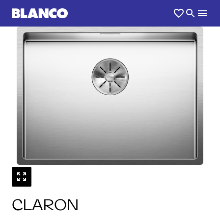
1
0
/
CLARON