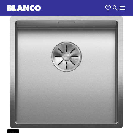
1
0
/