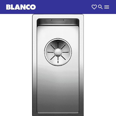
1
0
/