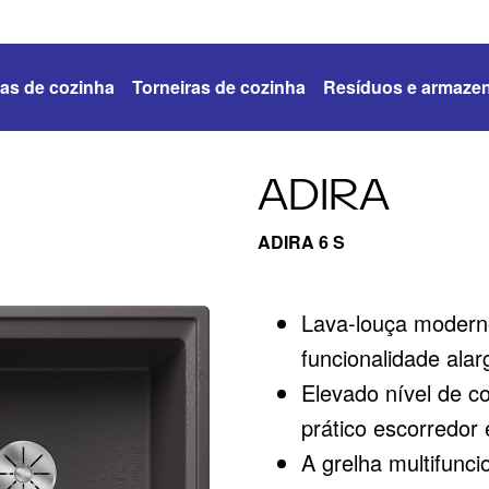
as de cozinha
Torneiras de cozinha
Resíduos e armaze
ADIRA
ADIRA 6 S
Lava-louça moderno
funcionalidade ala
Elevado nível de 
prático escorredor
A grelha multifunci