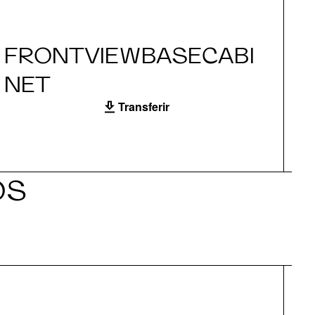
FRONTVIEWBASECABI
S
NET
Transferir
OS