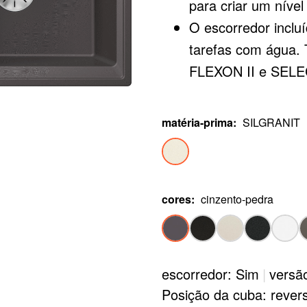
para criar um níve
O escorredor inclu
tarefas com água.
FLEXON II e SELECT
Pode ser instalado 
matéria-prima
:
SILGRANIT
cores
:
cinzento-pedra
escorredor: Sim
|
versã
Posição da cuba: revers