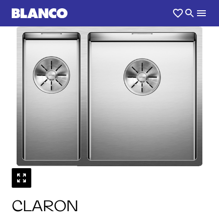
1
0
/
CLARON