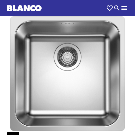
1
0
/