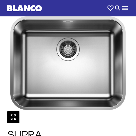
1
0
/
SUPRA