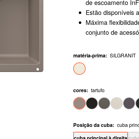
de escoamento InFi
Estão disponíveis a
Máxima flexibilida
conjunto de acess
metálicos de satin 
platinum (a encom
matéria-prima
:
SILGRANIT
cores
:
tartufo
Posição da cuba
:
cuba princ
cuba principal à direita
cuba