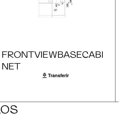
FRONTVIEWBASECABI
S
NET
Transferir
LOS