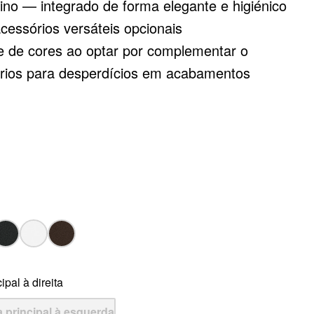
no — integrado de forma elegante e higiénico
cessórios versáteis opcionais
de de cores ao optar por complementar o
órios para desperdícios em acabamentos
gold, preto mate, satin dark steel ou satin
endar com número de artigo separado)
ipal à direita
 principal à esquerda