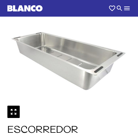
1
0
/
ESCORREDOR