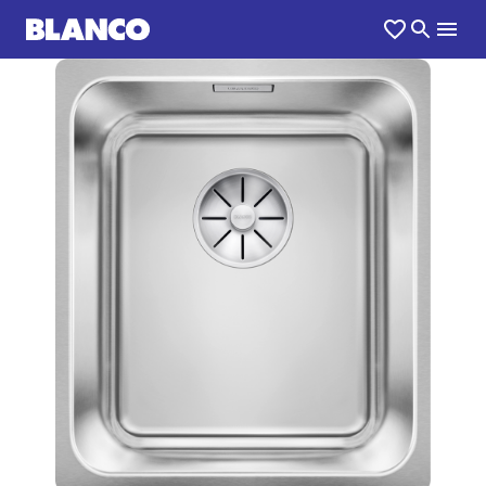
1
0
/