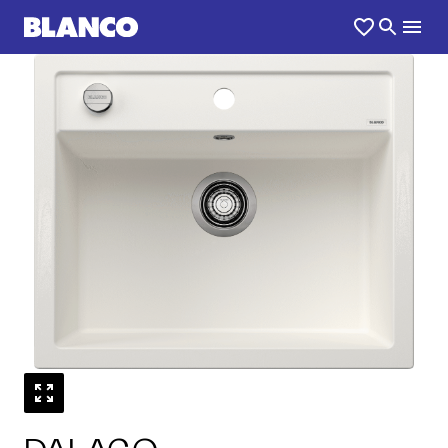
1
0
/