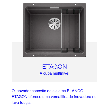
ETAGON
A cuba multinível
O inovador conceito de sistema BLANCO
ETAGON oferece uma versatilidade inovadora no
lava-louça.