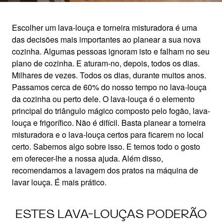
Escolher um lava-louça e torneira misturadora é uma
das decisões mais importantes ao planear a sua nova
LAVA-LOUÇAS COM
cozinha. Algumas pessoas ignoram isto e falham no seu
plano de cozinha. E aturam-no, depois, todos os dias.
PAIXÃO
Milhares de vezes. Todos os dias, durante muitos anos.
Passamos cerca de 60% do nosso tempo no lava-louça
da cozinha ou perto dele. O lava-louça é o elemento
O que obtém do nosso amor pelos lava-louças
principal do triângulo mágico composto pelo fogão, lava-
louça e frigorífico. Não é difícil. Basta planear a torneira
misturadora e o lava-louça certos para ficarem no local
certo. Sabemos algo sobre isso. E temos todo o gosto
em oferecer-lhe a nossa ajuda. Além disso,
recomendamos a lavagem dos pratos na máquina de
lavar louça. É mais prático.
ESTES LAVA-LOUÇAS PODERÃO