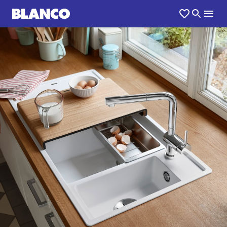
1
0
/