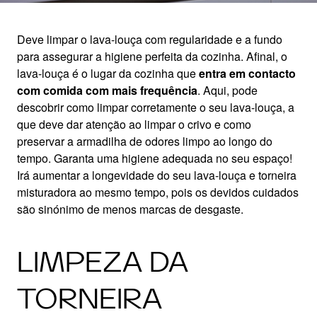
Deve limpar o lava-louça com regularidade e a fundo
para assegurar a higiene perfeita da cozinha. Afinal, o
SUGESTÕES DE
lava-louça é o lugar da cozinha que
entra em contacto
com comida com mais frequência
. Aqui, pode
LIMPEZA
descobrir como limpar corretamente o seu lava-louça, a
que deve dar atenção ao limpar o crivo e como
preservar a armadilha de odores limpo ao longo do
atinja a higiene ideal na cozinha
tempo. Garanta uma higiene adequada no seu espaço!
Irá aumentar a longevidade do seu lava-louça e torneira
misturadora ao mesmo tempo, pois os devidos cuidados
são sinónimo de menos marcas de desgaste.
LIMPEZA DA
TORNEIRA