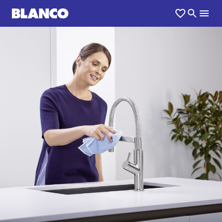
1
0
/