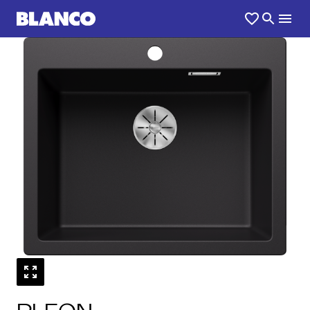
1
0
/