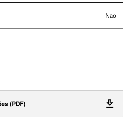
Não
ões (PDF)