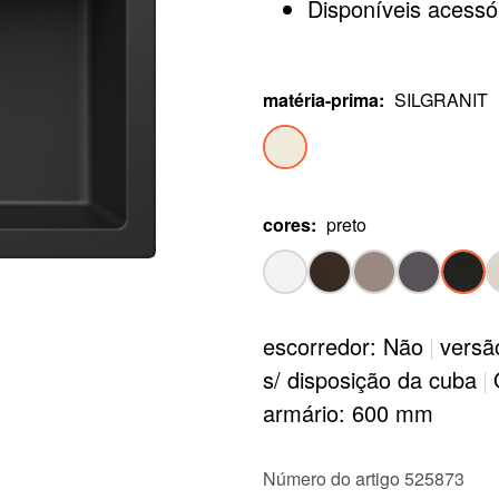
Disponíveis acessó
matéria-prima
:
SILGRANIT
cores
:
preto
escorredor: Não
|
versã
▶
s/ disposição da cuba
|
armário: 600 mm
Número do artigo 525873