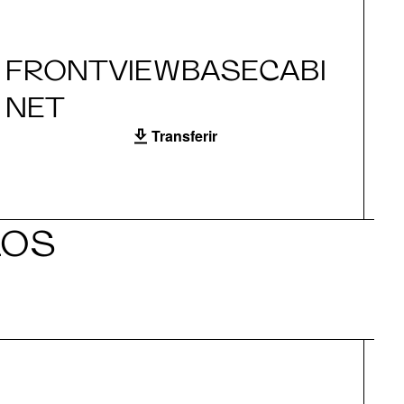
FRONTVIEWBASECABI
S
NET
Transferir
LOS