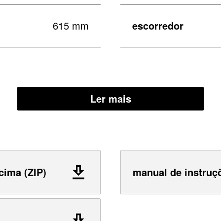
615 mm
escorredor
Ler mais
cima (ZIP)
manual de instruç